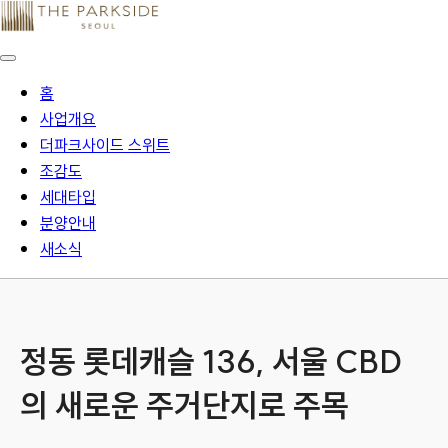
홈
사업개요
더파크사이드 스위트
조감도
세대타입
분양안내
새소식
정동 롯데캐슬 136, 서울 CBD
의 새로운 주거단지로 주목