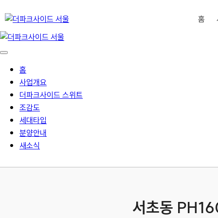
홈
홈
사업개요
더파크사이드 스위트
조감도
세대타입
분양안내
새소식
서초동 PH16