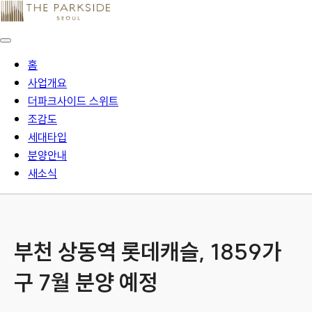
홈
사업개요
더파크사이드 스위트
조감도
세대타입
분양안내
새소식
부천 상동역 롯데캐슬, 1859가
구 7월 분양 예정