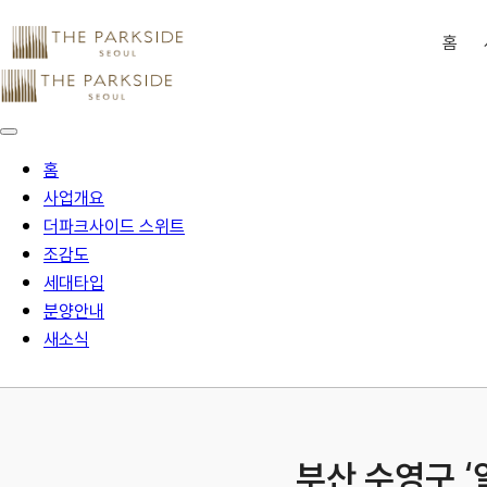
홈
홈
사업개요
더파크사이드 스위트
조감도
세대타입
분양안내
새소식
부산 수영구 ‘