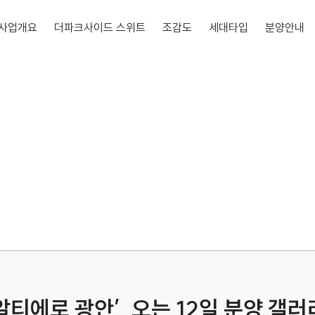
사업개요
더파크사이드 스위트
조감도
세대타입
분양안내
알티에로 광안’, 오는 12일 분양 갤러